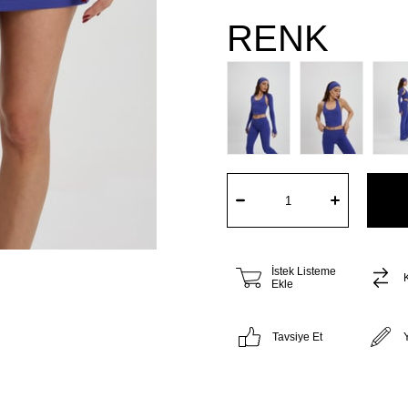
RENK
İstek Listeme
K
Ekle
Tavsiye Et