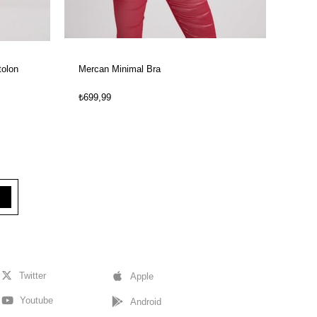
tolon
Mercan Minimal Bra
Merca
₺699,99
₺2.49
Twitter
Apple
Youtube
Android