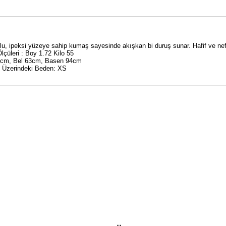
ulu, ipeksi yüzeye sahip kumaş sayesinde akışkan bi duruş sunar. Hafif ve nef
çüleri : Boy 1.72 Kilo 55
cm, Bel 63cm, Basen 94cm
 Üzerindeki Beden: XS