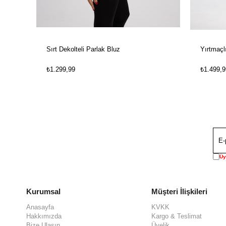
Sırt Dekolteli Parlak Bluz
Yırtmaçl
₺1.299,99
₺1.499,9
Üy
Kurumsal
Müşteri İlişkileri
Anasayfa
KVKK
Hakkımızda
Kargo & Teslimat
Bize Ulaşın
Üyelik