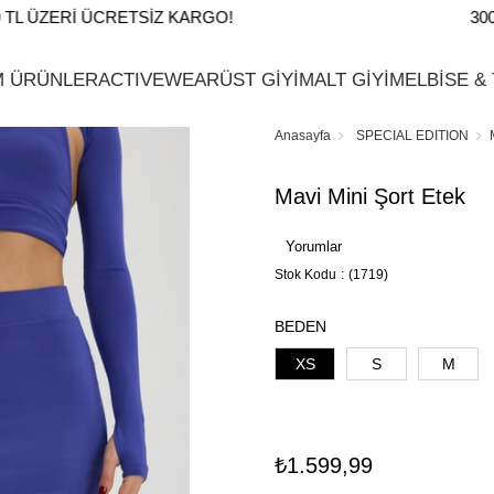
L ÜZERI ÜCRETSIZ KARGO!
3000 
M ÜRÜNLER
ACTIVEWEAR
ÜST GİYİM
ALT GİYİM
ELBİSE &
Anasayfa
SPECIAL EDITION
Mavi Mini Şort Etek
Yorumlar
Stok Kodu
(1719)
BEDEN
XS
S
M
₺1.599,99