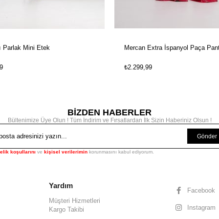
ı Parlak Mini Etek
Mercan Extra İspanyol Paça Pan
9
₺2.299,99
BİZDEN HABERLER
Bültenimize Üye Olun ! Tüm İndirim ve Fırsatlardan İlk Sizin Haberiniz Olsun !
Gönder
elik koşullarını
ve
kişisel verilerimin
korunmasını kabul ediyorum.
Yardım
Facebook
Müşteri Hizmetleri
Instagram
Kargo Takibi