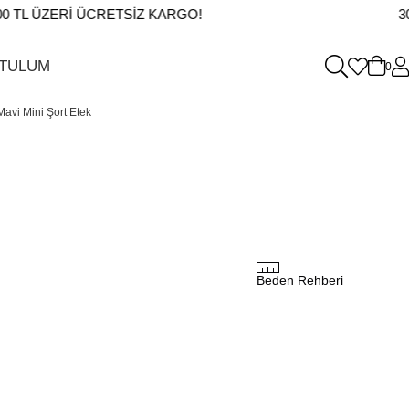
TL ÜZERI ÜCRETSIZ KARGO!
3000
 TULUM
0
Mavi Mini Şort Etek
Beden Rehberi