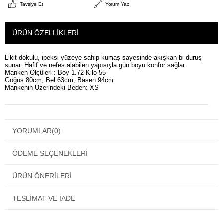
Tavsiye Et
Yorum Yaz
ÜRÜN ÖZELLIKLERI
Likit dokulu, ipeksi yüzeye sahip kumaş sayesinde akışkan bi duruş
sunar. Hafif ve nefes alabilen yapısıyla gün boyu konfor sağlar.
Manken Ölçüleri : Boy 1.72 Kilo 55
Göğüs 80cm, Bel 63cm, Basen 94cm
Mankenin Üzerindeki Beden: XS
YORUMLAR
(0)
ÖDEME SEÇENEKLERI
ÜRÜN ÖNERILERI
TESLIMAT VE İADE