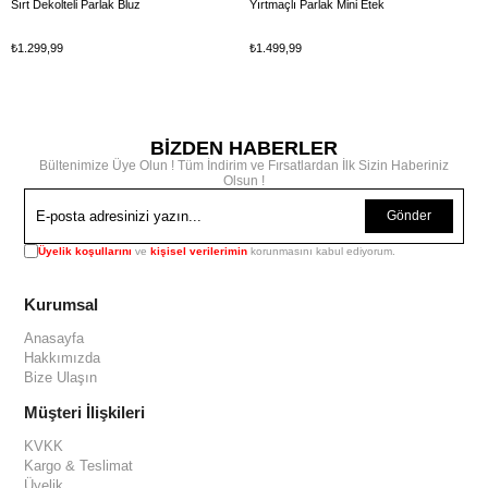
Sırt Dekolteli Parlak Bluz
Yırtmaçlı Parlak Mini Etek
₺1.299,99
₺1.499,99
BİZDEN HABERLER
Bültenimize Üye Olun ! Tüm İndirim ve Fırsatlardan İlk Sizin Haberiniz
Olsun !
Gönder
Üyelik koşullarını
ve
kişisel verilerimin
korunmasını kabul ediyorum.
Kurumsal
Anasayfa
Hakkımızda
Bize Ulaşın
Müşteri İlişkileri
KVKK
Kargo & Teslimat
Üyelik