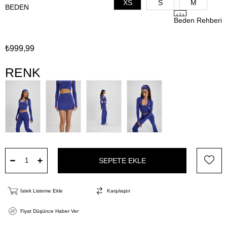
XS
S
M
BEDEN
Beden Rehberi
₺999,99
RENK
İstek Listeme Ekle
Karşılaştır
Fiyat Düşünce Haber Ver