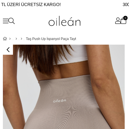
TL ÜZERI ÜCRETSIZ KARGO!
3000
0
Taş Push Up İspanyol Paça Tayt