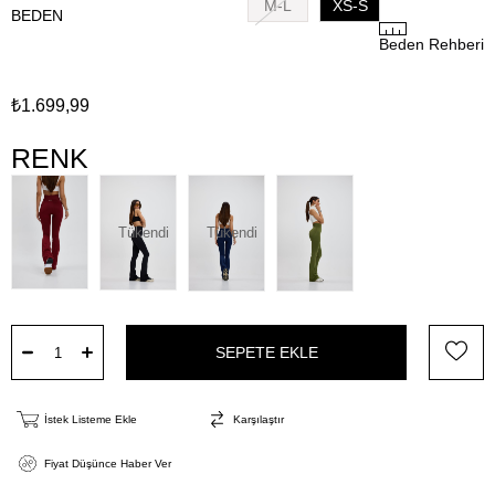
M-L
XS-S
BEDEN
Beden Rehberi
₺1.699,99
RENK
Tükendi
Tükendi
İstek Listeme Ekle
Karşılaştır
Fiyat Düşünce Haber Ver