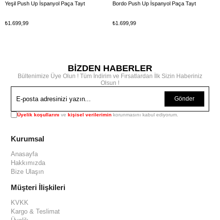
Yeşil Push Up İspanyol Paça Tayt
Bordo Push Up İspanyol Paça Tayt
₺1.699,99
₺1.699,99
BİZDEN HABERLER
Bültenimize Üye Olun ! Tüm İndirim ve Fırsatlardan İlk Sizin Haberiniz
Olsun !
Gönder
Üyelik koşullarını
ve
kişisel verilerimin
korunmasını kabul ediyorum.
Kurumsal
Anasayfa
Hakkımızda
Bize Ulaşın
Müşteri İlişkileri
KVKK
Kargo & Teslimat