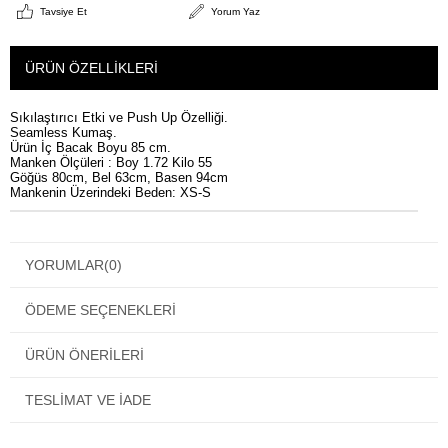
Tavsiye Et
Yorum Yaz
ÜRÜN ÖZELLIKLERI
Sıkılaştırıcı Etki ve Push Up Özelliği.
Seamless Kumaş.
Ürün İç Bacak Boyu 85 cm.
Manken Ölçüleri : Boy 1.72 Kilo 55
Göğüs 80cm, Bel 63cm, Basen 94cm
Mankenin Üzerindeki Beden: XS-S
YORUMLAR
(0)
ÖDEME SEÇENEKLERI
ÜRÜN ÖNERILERI
TESLIMAT VE İADE