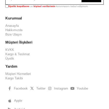
Üyelik koşullarını
ve
kişisel verilerimin
korunmasını kabul ediyorum.
Kurumsal
Anasayfa
Hakkımızda
Bize Ulaşın
Müşteri İlişkileri
KVKK
Kargo & Teslimat
Üyelik
Yardım
Müşteri Hizmetleri
Kargo Takibi
Facebook
Twitter
Instagram
Youtube
Apple