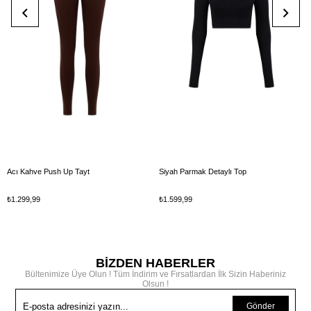
Acı Kahve Push Up Tayt
Siyah Parmak Detaylı Top
₺1.299,99
₺1.599,99
BİZDEN HABERLER
Bültenimize Üye Olun ! Tüm İndirim ve Fırsatlardan İlk Sizin Haberiniz
Olsun !
Gönder