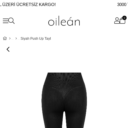
L ÜZERI ÜCRETSIZ KARGO!
3000 
0
Siyah Push Up Tayt