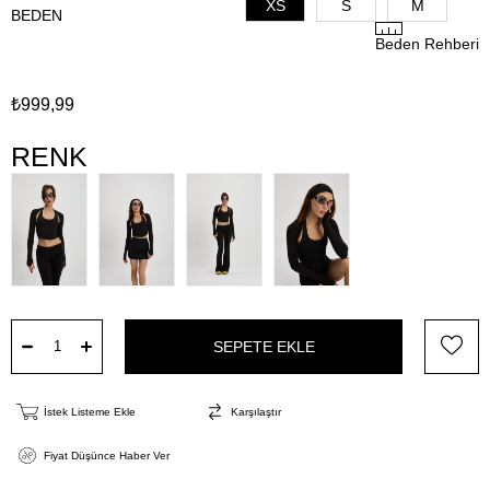
XS
S
M
BEDEN
Beden Rehberi
₺999,99
RENK
İstek Listeme Ekle
Karşılaştır
Fiyat Düşünce Haber Ver