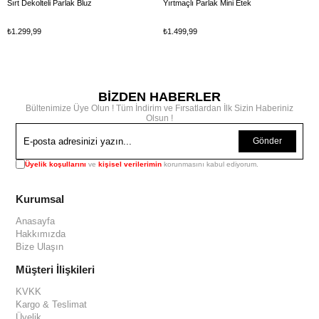
Sırt Dekolteli Parlak Bluz
Yırtmaçlı Parlak Mini Etek
₺1.299,99
₺1.499,99
BİZDEN HABERLER
Bültenimize Üye Olun ! Tüm İndirim ve Fırsatlardan İlk Sizin Haberiniz
Olsun !
Gönder
Üyelik koşullarını
ve
kişisel verilerimin
korunmasını kabul ediyorum.
Kurumsal
Anasayfa
Hakkımızda
Bize Ulaşın
Müşteri İlişkileri
KVKK
Kargo & Teslimat
Üyelik