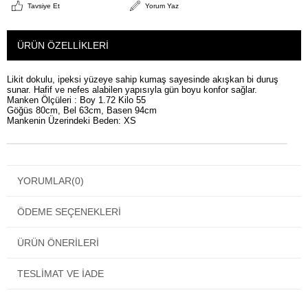
Tavsiye Et
Yorum Yaz
ÜRÜN ÖZELLIKLERI
Likit dokulu, ipeksi yüzeye sahip kumaş sayesinde akışkan bi duruş
sunar. Hafif ve nefes alabilen yapısıyla gün boyu konfor sağlar.
Manken Ölçüleri : Boy 1.72 Kilo 55
Göğüs 80cm, Bel 63cm, Basen 94cm
Mankenin Üzerindeki Beden: XS
YORUMLAR
(0)
ÖDEME SEÇENEKLERI
ÜRÜN ÖNERILERI
TESLIMAT VE İADE