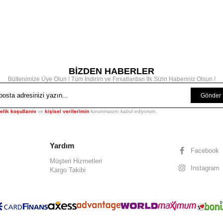
BİZDEN HABERLER
Bültenimize Üye Olun ! Tüm İndirim ve Fırsatlardan İlk Sizin Haberiniz Olsun !
Gönder
elik koşullarını
ve
kişisel verilerimin
korunmasını kabul ediyorum.
Yardım
Facebook
Müşteri Hizmetleri
Instagram
Kargo Takibi