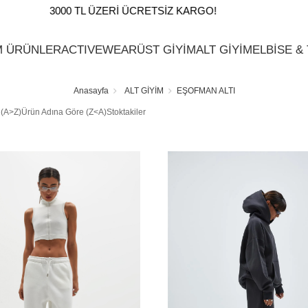
3000 TL ÜZERI ÜCRETSIZ KARGO!
M ÜRÜNLER
ACTIVEWEAR
ÜST GİYİM
ALT GİYİM
ELBİSE &
Anasayfa
ALT GİYİM
EŞOFMAN ALTI
 (A>Z)
Ürün Adına Göre (Z<A)
Stoktakiler