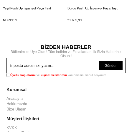
Yeşil Push Up İspanyol Paça Tayt
Bordo Push Up İspanyol Paça Tayt
₺1.699,99
₺1.699,99
BİZDEN HABERLER
Bültenimize Üye Olun ! Tüm İndirim ve Fırsatlardan İlk Sizin Haberiniz
Olsun !
Gönder
Üyelik koşullarını
ve
kişisel verilerimin
korunmasını kabul ediyorum.
Kurumsal
Anasayfa
Hakkımızda
Bize Ulaşın
Müşteri İlişkileri
KVKK