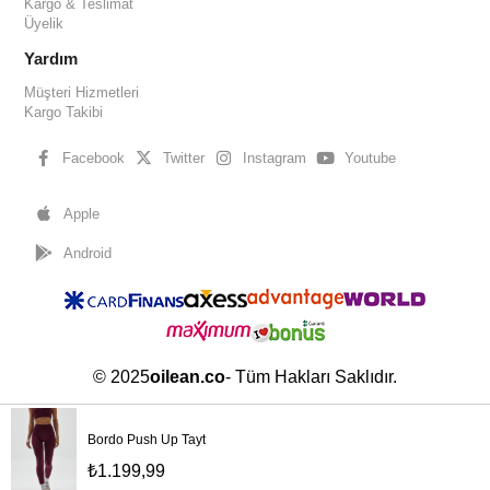
Kargo & Teslimat
Üyelik
Yardım
Müşteri Hizmetleri
Kargo Takibi
Facebook
Twitter
Instagram
Youtube
Apple
Android
© 2025
oilean.co
- Tüm Hakları Saklıdır.
oilean.com
Bordo Push Up Tayt
Oilean 2021 yılında faaliyete geçmiş ve online hizmet veren bir giyim markasıdır. Cool,
Çerez Kullanımı
dinamik, güçlü ve modaya uygun ürün yelpazesi ile öne çıkan markanın en büyük
₺1.199,99
önceliği müşterilerine kendilerini sade ve şık hissettirmektir.
Sizlere en iyi alışveriş deneyimini sunabilmek adına