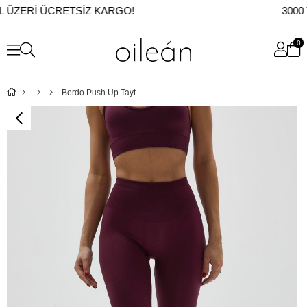
L ÜZERI ÜCRETSIZ KARGO!
3000 
0
Bordo Push Up Tayt