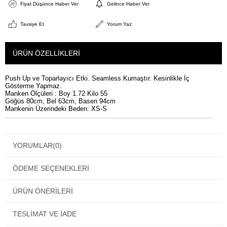
Fiyat Düşünce Haber Ver
Gelince Haber Ver
Tavsiye Et
Yorum Yaz
ÜRÜN ÖZELLIKLERI
Push Up ve Toparlayıcı Etki. Seamless Kumaştır. Kesinlikle İç
Gösterme Yapmaz.
Manken Ölçüleri : Boy 1.72 Kilo 55
Göğüs 80cm, Bel 63cm, Basen 94cm
Mankenin Üzerindeki Beden: XS-S
YORUMLAR
(0)
ÖDEME SEÇENEKLERI
ÜRÜN ÖNERILERI
TESLIMAT VE İADE