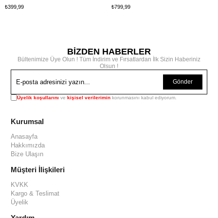
₺399,99
₺799,99
BİZDEN HABERLER
Bültenimize Üye Olun ! Tüm İndirim ve Fırsatlardan İlk Sizin Haberiniz
Olsun !
Gönder
Üyelik koşullarını
ve
kişisel verilerimin
korunmasını kabul ediyorum.
Kurumsal
Anasayfa
Hakkımızda
Bize Ulaşın
Müşteri İlişkileri
KVKK
Kargo & Teslimat
Üyelik
Yardım