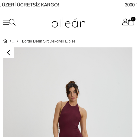
 ÜZERI ÜCRETSIZ KARGO!
3000 T
0
Bordo Derin Sırt Dekolteli Elbise